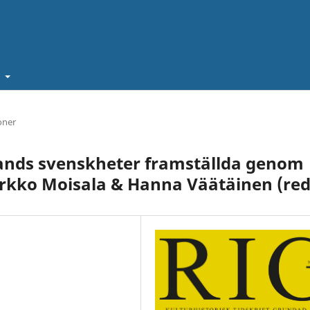
t
oner
ands svenskheter framställda genom
irkko Moisala & Hanna Väätäinen (red