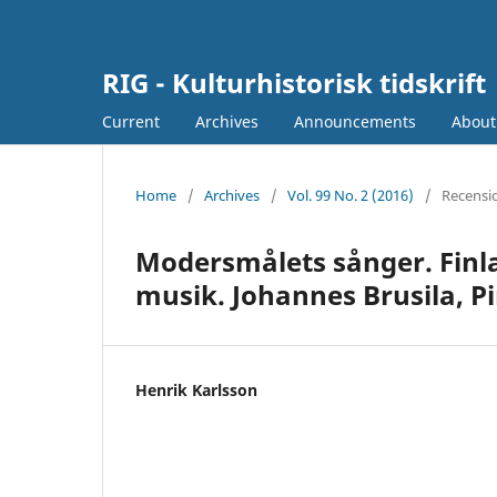
RIG - Kulturhistorisk tidskrift
Current
Archives
Announcements
Abou
Home
/
Archives
/
Vol. 99 No. 2 (2016)
/
Recensi
Modersmålets sånger. Finl
musik. Johannes Brusila, P
Henrik Karlsson