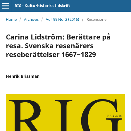
RIG - Kulturhistorisk tidskrift
Home
/
Archives
/
Vol. 99 No. 2 (2016)
/
Recensioner
Carina Lidström: Berättare på
resa. Svenska resenärers
reseberättelser 1667−1829
Henrik Brissman