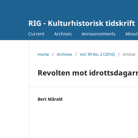
RIG - Kulturhistorisk tidskrift
Current
Archives
Announcements
Abou
Home
/
Archives
/
Vol. 99 No. 2 (2016)
/
Artiklar
Revolten mot idrottsdagar
Bert Mårald