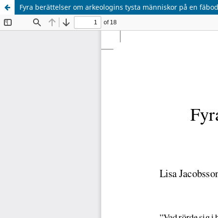
Fyra berättelser om arkeologins tysta människor på en fäbo