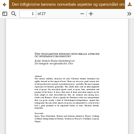
Den tidligkristne bønnens nonverbale aspekter og spørsmålet om identitet