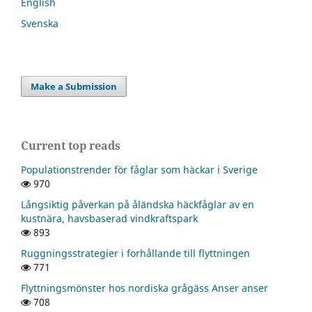
English
Svenska
Make a Submission
Current top reads
Populationstrender för fåglar som häckar i Sverige
970
Långsiktig påverkan på åländska häckfåglar av en
kustnära, havsbaserad vindkraftspark
893
Ruggningsstrategier i forhållande till flyttningen
771
Flyttningsmönster hos nordiska grågäss Anser anser
708