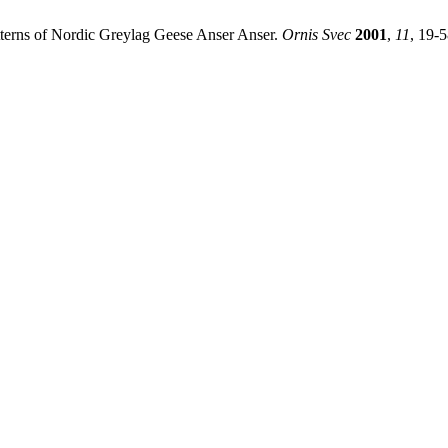
atterns of Nordic Greylag Geese Anser Anser.
Ornis Svec
2001
,
11
, 19-5