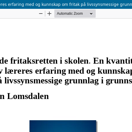
læreres erfaring med og kunnskap om fritak på livssynsmessige grun