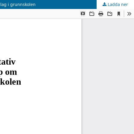
nlag i grunnskolen
Ladda ner