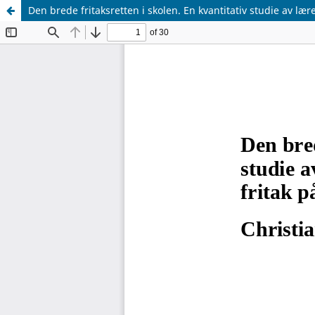
Den brede fritaksretten i skolen. En kvantitativ studie av 