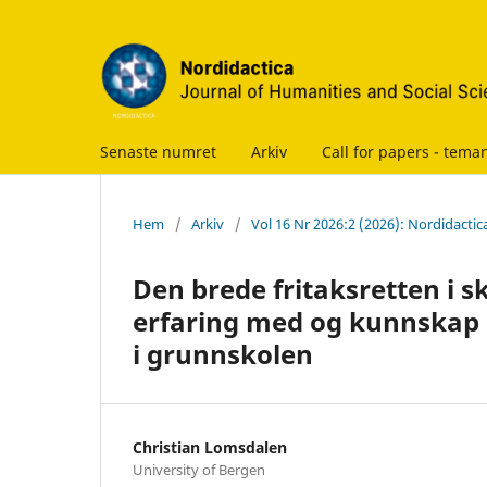
Senaste numret
Arkiv
Call for papers - te
Hem
/
Arkiv
/
Vol 16 Nr 2026:2 (2026): Nordidactic
Den brede fritaksretten i s
erfaring med og kunnskap 
i grunnskolen
Christian Lomsdalen
University of Bergen