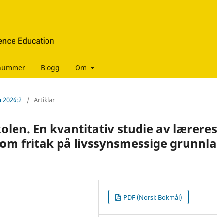
manummer
Blogg
Om
a 2026:2
/
Artiklar
kolen. En kvantitativ studie av læreres
om fritak på livssynsmessige grunnl
PDF (Norsk Bokmål)