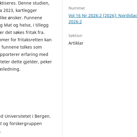
aktiseres. Denne studien,
Nummer
a 2023, kartlegger
Vol 16 Nr 2026:2 (2026): Nordidac
like ønsker. Funnene
2026:2
g Mat og helse, i tillegg
er det søkes fritak fra.
Sektion
mer for fritaksretten kan
Artiklar
må funnene tolkes som
pporterer erfaring med
iteter dette gjelder, peker
eiledning.
d Universitetet i Bergen.
t
og forskergruppen
.