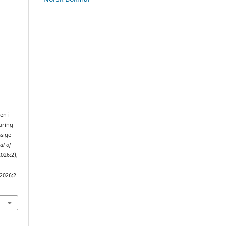
en i
faring
sige
al of
2026:2),
2026:2.