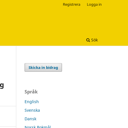
Registrera
Logga in
Sök
Skicka in bidrag
ag
Språk
English
Svenska
Dansk
Norsk Bokmål