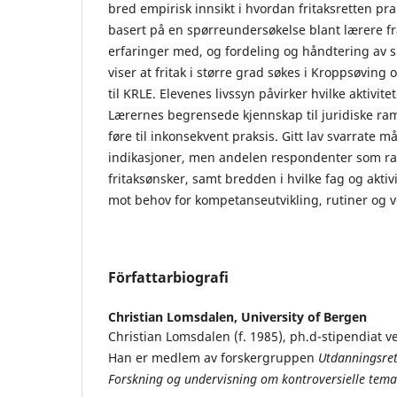
bred empirisk innsikt i hvordan fritaksretten pr
basert på en spørreundersøkelse blant lærere fr
erfaringer med, og fordeling og håndtering av s
viser at fritak i større grad søkes i Kroppsøving o
til KRLE. Elevenes livssyn påvirker hvilke aktivitet
Lærernes begrensede kjennskap til juridiske ram
føre til inkonsekvent praksis. Gitt lav svarrate 
indikasjoner, men andelen respondenter som ra
fritaksønsker, samt bredden i hvilke fag og aktiv
mot behov for kompetanseutvikling, rutiner og v
Författarbiografi
Christian Lomsdalen,
University of Bergen
Christian Lomsdalen (f. 1985), ph.d-stipendiat ve
Han er medlem av forskergruppen
Utdanningsret
Forskning og undervisning om kontroversielle tema