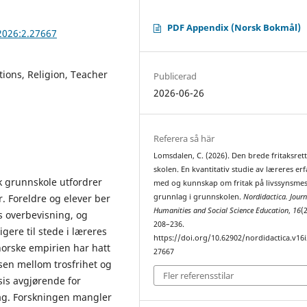
PDF Appendix (Norsk Bokmål)
2026:2.27667
ions, Religion, Teacher
Publicerad
2026-06-26
Referera så här
Lomsdalen, C. (2026). Den brede fritaksrett
skolen. En kvantitativ studie av læreres er
sk grunnskole utfordrer
med og kunnskap om fritak på livssynsmes
 Foreldre og elever ber
grunnlag i grunnskolen.
Nordidactica. Journ
Humanities and Social Science Education
,
16
(
s overbevisning, og
208–236.
igere til stede i læreres
https://doi.org/10.62902/nordidactica.v16i
norske empirien har hatt
27667
sen mellom trosfrihet og
Fler referensstilar
sis avgjørende for
ag. Forskningen mangler