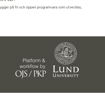
 bygger på fri och öppen programvara som utvecklas,