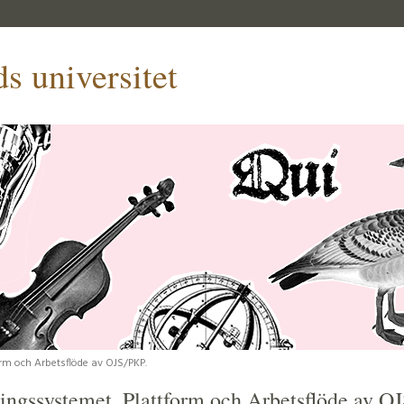
s universitet
rm och Arbetsflöde av OJS/PKP.
ingssystemet, Plattform och Arbetsflöde av O