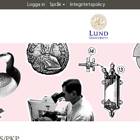
Logga in
Språk
Integritetspolicy
JS/PKP.