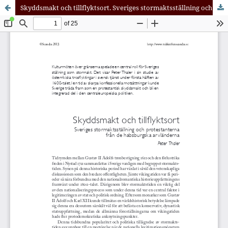
Skyddsmakt och tillflyktsort. Sveriges stormaktsställning och protestanterna från de habsburgska arvländerna