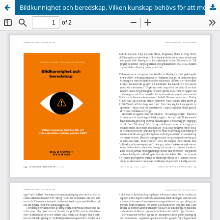
Bildkunnighet och beredskap. Vilken kunskap behövs för att möta desinformation genom bild? Karlstad 2026