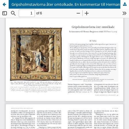
Gripsholmstavlorna åter omtolkade. En kommentar till Herman Bengtssons artikel i ICO nr 1/2, 2019