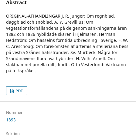
Abstract
ORIGINAL-AFHANDLINGAR J. R. Junger: Om regnblad,
daggblad och snöblad. A. Y. Grevillius: Om
vegetationsförhållandena på de genom sänkningarna åren
1882 och 1886 nybildade skären i Hjelmaren. Herman
Hedström: Om hasselns forntida utbredning i Sverige. F. W.
C. Areschoug: Om förekomsten af artemisia stelleriana bess.
på vestra Skånes hafsstränder. Sv. Murbeck: Några för
Skandinaviens flora nya hybrider. H. Wilh. Arnell: Om
släktnamnet porella dill., lindb. Otto Vesterlund: Växtnamn
på folkspråket.
PDF
Nummer
1893
Sektion