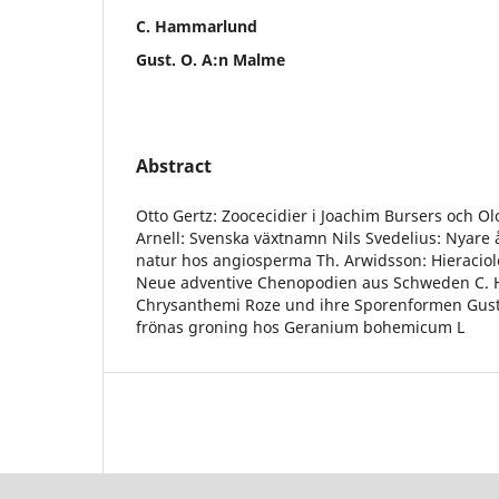
C. Hammarlund
Gust. O. A:n Malme
Abstract
Otto Gertz: Zoocecidier i Joachim Bursers och Olo
Arnell: Svenska växtnamn Nils Svedelius: Nyare 
natur hos angiosperma Th. Arwidsson: Hieraciolo
Neue adventive Chenopodien aus Schweden C. 
Chrysanthemi Roze und ihre Sporenformen Gust
frönas groning hos Geranium bohemicum L