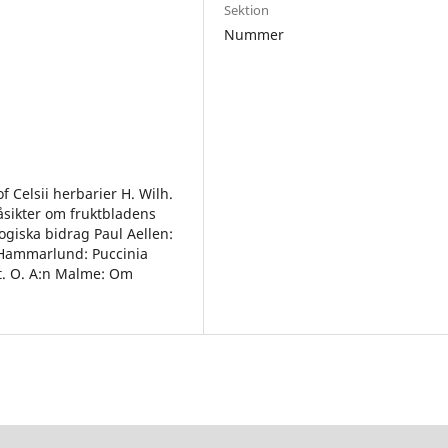
Sektion
Nummer
f Celsii herbarier H. Wilh.
åsikter om fruktbladens
giska bidrag Paul Aellen:
Hammarlund: Puccinia
. O. A:n Malme: Om