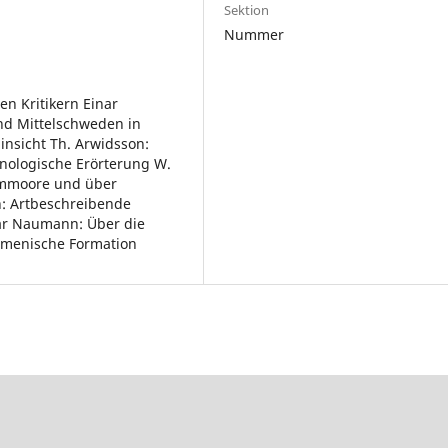
Sektion
Nummer
hen Kritikern Einar
nd Mittelschweden in
insicht Th. Arwidsson:
inologische Erörterung W.
ummoore und über
: Artbeschreibende
nar Naumann: Über die
hmenische Formation