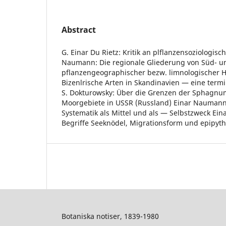
Abstract
G. Einar Du Rietz: Kritik an plflanzensoziologisc
Naumann: Die regionale Gliederung von Süd- u
pflanzengeographischer bezw. limnologischer H
Bizenlrische Arten in Skandinavien — eine term
S. Dokturowsky: Über die Grenzen der Sphagn
Moorgebiete in USSR (Russland) Einar Naumann
Systematik als Mittel und als — Selbstzweck Ei
Begriffe Seeknödel, Migrationsform und epipyt
Botaniska notiser, 1839-1980