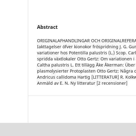
Abstract
ORIGINALAFHANDLINGAR OCH ORIGINALREFERAT
Iakttagelser öfver kionokor fröspridning J. G. G
variationer hos Potentilla palustris (L.) Scop. Ca
spridda växtlokaler Otto Gertz: Om variationen i
Caltha palustris L. Ett tillägg Åke Åkerman: Übe
plasmolysierter Protoplasten Otto Gertz: Några o
Andricus callidoma Hartig [LITTERATUR] R. Kolkw
Anmäld av E. N. Ny litteratur [2 recensioner]