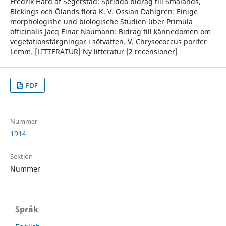
Fredrik Hård af Segerstad: Spridda bidrag till Smålands,
Blekings och Ölands flora K. V. Ossian Dahlgren: Einige
morphologishe und biologische Studien über Primula
officinalis Jacq Einar Naumann: Bidrag till kännedomen om
vegetationsfärgningar i sötvatten. V. Chrysococcus porifer
Lemm. [LITTERATUR] Ny litteratur [2 recensioner]
PDF
Nummer
1914
Sektion
Nummer
Språk