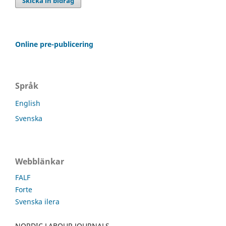
Skicka in bidrag
Online pre-publicering
Språk
English
Svenska
Webblänkar
FALF
Forte
Svenska ilera
NORDIC LABOUR JOURNALS