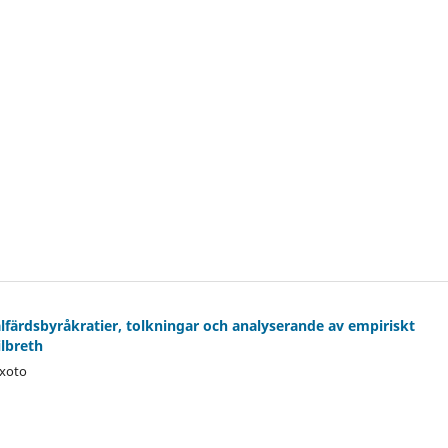
älfärdsbyråkratier, tolkningar och analyserande av empiriskt
ilbreth
ixoto