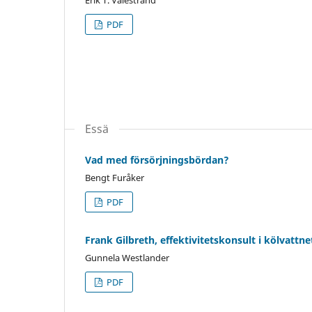
Erik T. Valestrand
PDF
Essä
Vad med försörjningsbördan?
Bengt Furåker
PDF
Frank Gilbreth, effektivitetskonsult i kölvattne
Gunnela Westlander
PDF