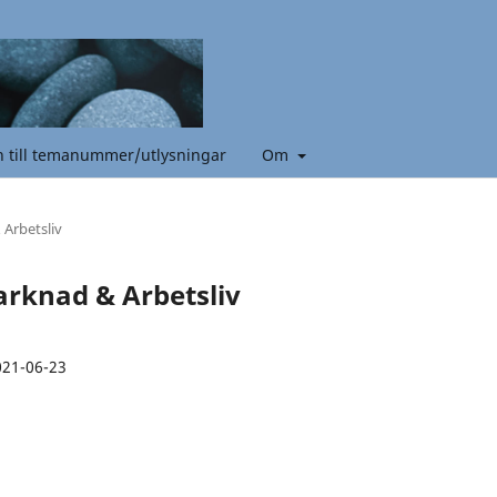
n till temanummer/utlysningar
Om
 Arbetsliv
arknad & Arbetsliv
021-06-23