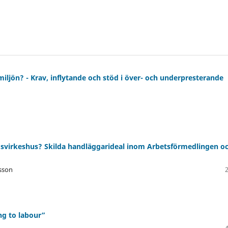
iljön? - Krav, inflytande och stöd i över- och underpresterande
lösvirkeshus? Skilda handläggarideal inom Arbetsförmedlingen o
bsson
ng to labour”