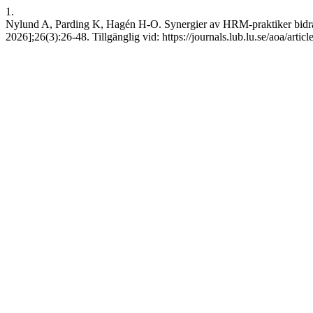
1.
Nylund A, Parding K, Hagén H-O. Synergier av HRM-praktiker bidrar 
2026];26(3):26-48. Tillgänglig vid: https://journals.lub.lu.se/aoa/arti