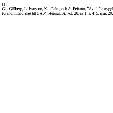
[1]
G. . Gillberg, L. Ivarsson, K. . Palm, och A. Peixoto, ”Avtal för trygg
förändringsförslag till LAS”,
A&amp;A
, vol. 28, nr 1, s. 4–5, mar. 20