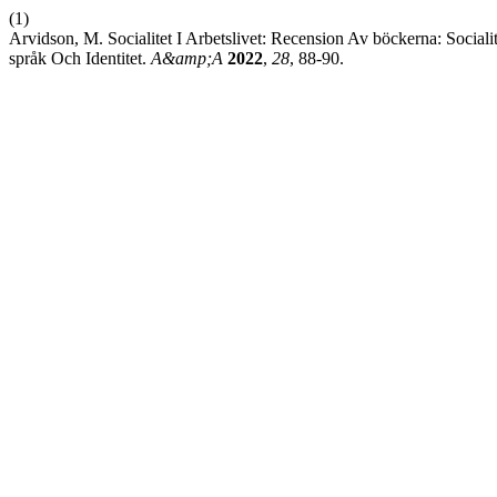
(1)
Arvidson, M. Socialitet I Arbetslivet: Recension Av böckerna: Socia
språk Och Identitet.
A&amp;A
2022
,
28
, 88-90.