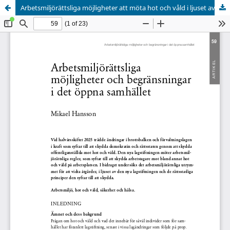
Arbetsmiljörättsliga möjligheter att möta hot och våld i ljuset av ny lagstiftning