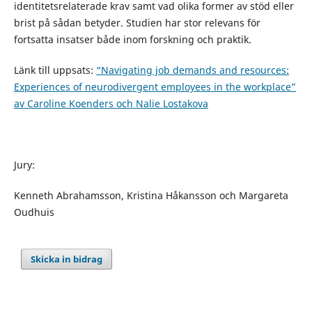
identitetsrelaterade krav samt vad olika former av stöd eller
brist på sådan betyder. Studien har stor relevans för
fortsatta insatser både inom forskning och praktik.
Länk till uppsats:
“Navigating job demands and resources:
Experiences of neurodivergent employees in the workplace”
av Caroline Koenders och Nalie Lostakova
Jury:
Kenneth Abrahamsson, Kristina Håkansson och Margareta
Oudhuis
Skicka in bidrag