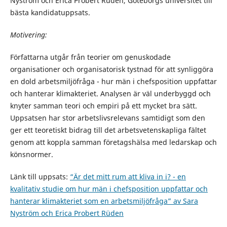
Nyström och Erica Probert Rüden, Göteborgs universitet till
bästa kandidatuppsats.
Motivering:
Författarna utgår från teorier om genuskodade
organisationer och organisatorisk tystnad för att synliggöra
en dold arbetsmiljöfråga - hur män i chefsposition uppfattar
och hanterar klimakteriet. Analysen är väl underbyggd och
knyter samman teori och empiri på ett mycket bra sätt.
Uppsatsen har stor arbetslivsrelevans samtidigt som den
ger ett teoretiskt bidrag till det arbetsvetenskapliga fältet
genom att koppla samman företagshälsa med ledarskap och
könsnormer.
Länk till uppsats:
“Är det mitt rum att kliva in i? - en
kvalitativ studie om hur män i chefsposition uppfattar och
hanterar klimakteriet som en arbetsmiljöfråga” av Sara
Nyström och Erica Probert Rüden