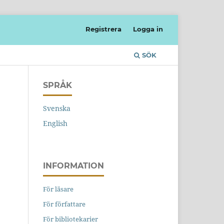
Registrera
Logga in
SÖK
SPRÅK
Svenska
English
INFORMATION
För läsare
För författare
För bibliotekarier