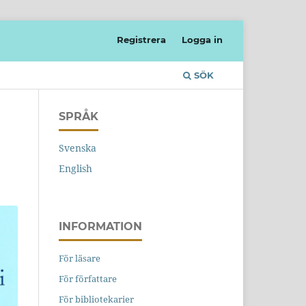
Registrera
Logga in
SÖK
SPRÅK
Svenska
English
INFORMATION
För läsare
För författare
För bibliotekarier