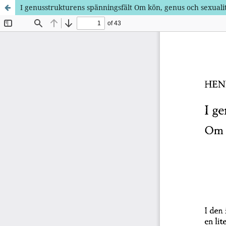
I genusstrukturens spänningsfält Om kön, genus och sexualit