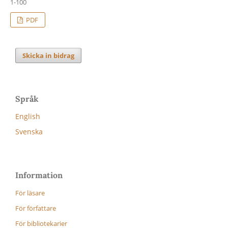
1-100
PDF
Skicka in bidrag
Språk
English
Svenska
Information
För läsare
För författare
För bibliotekarier