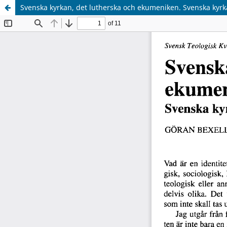
Svenska kyrkan, det lutherska och ekumeniken. Svenska kyrka