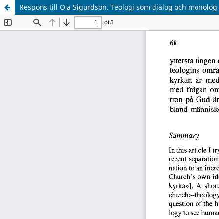
Respons till Ola Sigurdson. Teologi som dialog och monolog