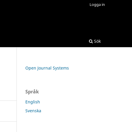
Logga in
Sök
Open Journal Systems
Språk
English
Svenska