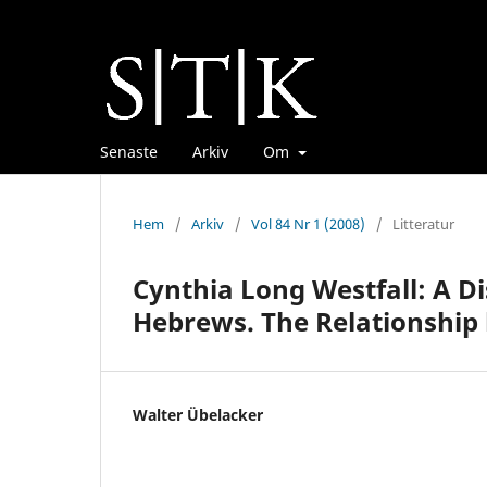
Senaste
Arkiv
Om
Hem
/
Arkiv
/
Vol 84 Nr 1 (2008)
/
Litteratur
Cynthia Long Westfall: A Di
Hebrews. The Relationshi
Walter Übelacker