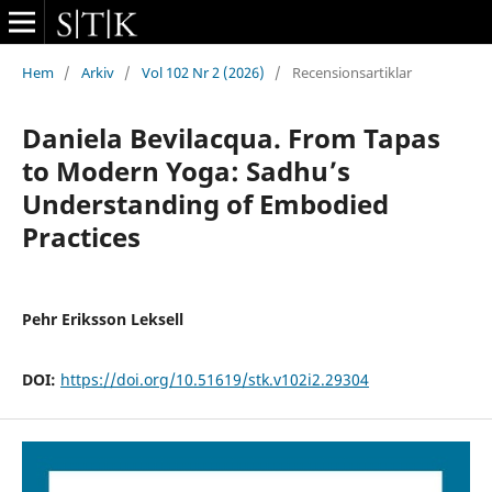
Hem
/
Arkiv
/
Vol 102 Nr 2 (2026)
/
Recensionsartiklar
Daniela Bevilacqua. From Tapas
to Modern Yoga: Sadhu’s
Understanding of Embodied
Practices
Pehr Eriksson Leksell
DOI:
https://doi.org/10.51619/stk.v102i2.29304