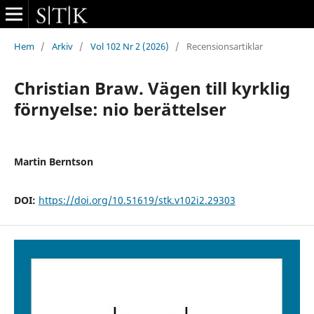
Hem
/
Arkiv
/
Vol 102 Nr 2 (2026)
/
Recensionsartiklar
Christian Braw. Vägen till kyrklig
förnyelse: nio berättelser
Martin Berntson
DOI:
https://doi.org/10.51619/stk.v102i2.29303