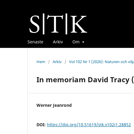
Senaste
Arkiv
Om
Hem
/
Arkiv
/
Vol 102 Nr 1 (2026): Naturen och viljan
In memoriam David Tracy (
Werner Jeanrond
DOI:
https://doi.org/10.51619/stk.v102i1.28852