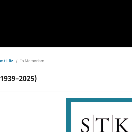
 till liv
/
In Memoriam
1939–2025)