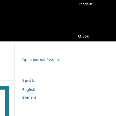
Logga in
Sök
Open Journal Systems
Språk
English
Svenska