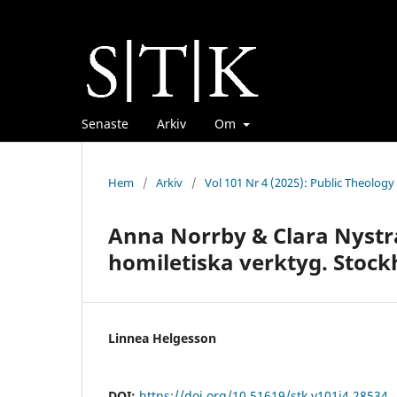
Senaste
Arkiv
Om
Hem
/
Arkiv
/
Vol 101 Nr 4 (2025): Public Theology
Anna Norrby & Clara Nystr
homiletiska verktyg. Stock
Linnea Helgesson
DOI:
https://doi.org/10.51619/stk.v101i4.28534