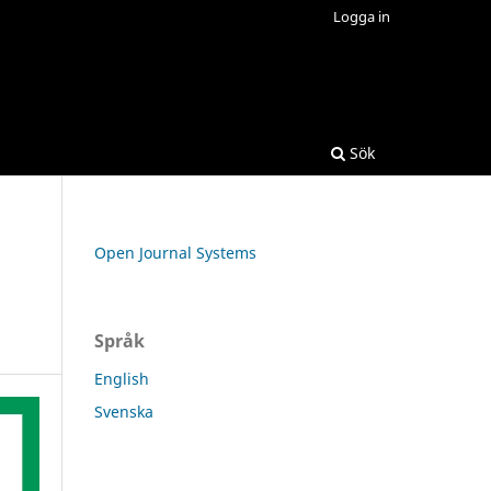
Logga in
Sök
Open Journal Systems
Språk
English
Svenska