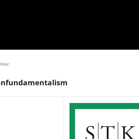
iklar
onfundamentalism