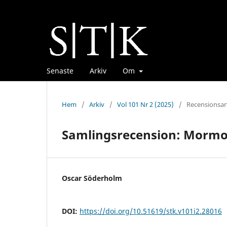
Senaste
Arkiv
Om
Hem
/
Arkiv
/
Vol 101 Nr 2 (2025)
/
Recensionsart
Samlingsrecension: Morm
Oscar Söderholm
DOI:
https://doi.org/10.51619/stk.v101i2.28016