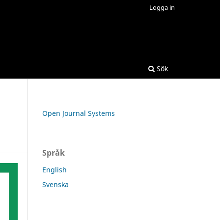
Logga in
Sök
Open Journal Systems
Språk
English
Svenska