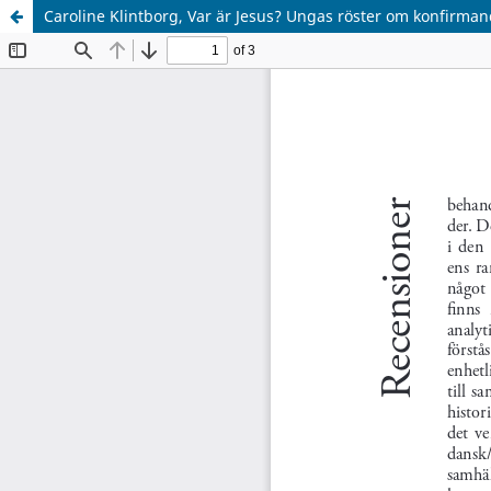
Caroline Klintborg, Var är Jesus? Ungas röster om konfirma