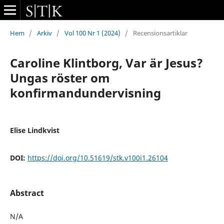
Hem
/
Arkiv
/
Vol 100 Nr 1 (2024)
/
Recensionsartiklar
Caroline Klintborg, Var är Jesus?
Ungas röster om
konfirmandundervisning
Elise Lindkvist
DOI:
https://doi.org/10.51619/stk.v100i1.26104
Abstract
N/A