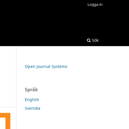
Logga in
Sök
Open Journal Systems
Språk
English
Svenska