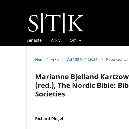
Senaste
Arkiv
Om
Hem
/
Arkiv
/
Vol 100 Nr 1 (2024)
/
Recensionsart
Marianne Bjelland Kartzow
(red.), The Nordic Bible: B
Societies
Richard Pleijel