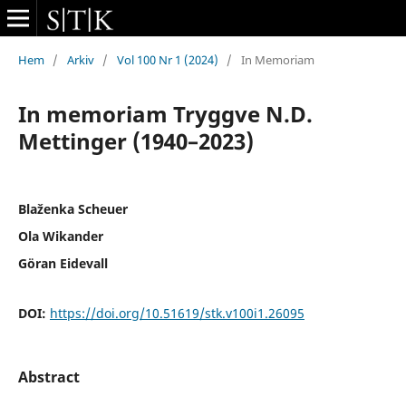
Hem
/
Arkiv
/
Vol 100 Nr 1 (2024)
/
In Memoriam
In memoriam Tryggve N.D.
Mettinger (1940–2023)
Blaženka Scheuer
Ola Wikander
Göran Eidevall
DOI:
https://doi.org/10.51619/stk.v100i1.26095
Abstract