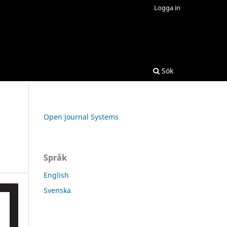
Logga in
Sök
Open Journal Systems
Språk
English
Svenska