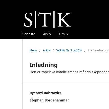
Senaste
Arkiv
Om
Hem
/
Arkiv
/
Vol 96 Nr 3 (2020)
/
Från redaktio
Inledning
Den europeiska katolicismens många skepnader
Ryszard Bobrowicz
Stephan Borgehammar