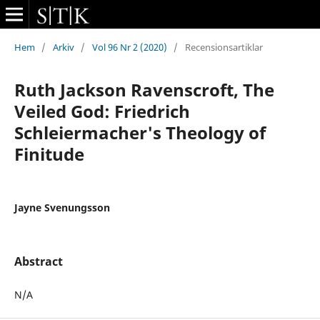
Hem
/
Arkiv
/
Vol 96 Nr 2 (2020)
/
Recensionsartiklar
Ruth Jackson Ravenscroft, The
Veiled God: Friedrich
Schleiermacher's Theology of
Finitude
Jayne Svenungsson
Abstract
N/A