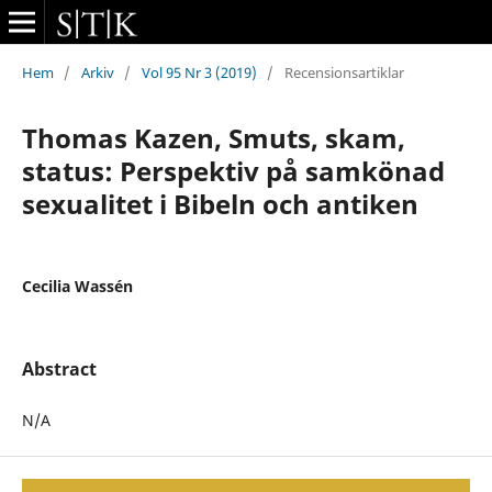
Hem
/
Arkiv
/
Vol 95 Nr 3 (2019)
/
Recensionsartiklar
Thomas Kazen, Smuts, skam,
status: Perspektiv på samkönad
sexualitet i Bibeln och antiken
Cecilia Wassén
Abstract
N/A