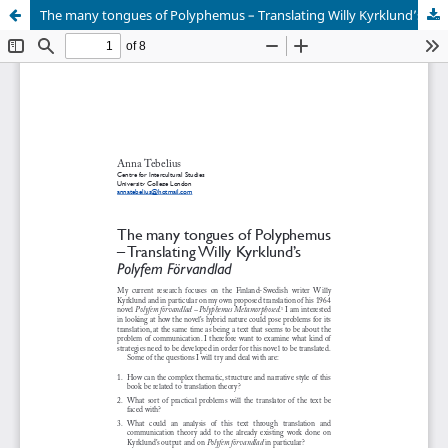
The many tongues of Polyphemus – Translating Willy Kyrklund’s Polyfem Förvandlad