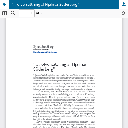
”… öfversättning af Hjalmar Söderberg”