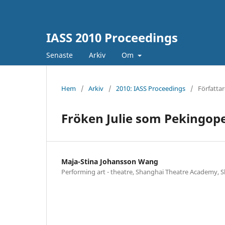
IASS 2010 Proceedings
Senaste
Arkiv
Om
Hem
/
Arkiv
/
2010: IASS Proceedings
/
Författar
Fröken Julie som Pekingop
Maja-Stina Johansson Wang
Performing art - theatre, Shanghai Theatre Academy, S