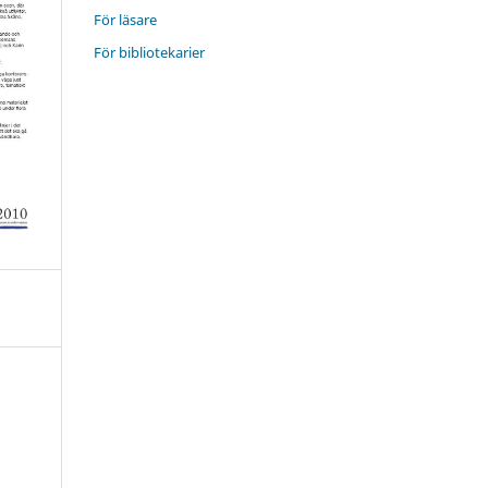
För läsare
För bibliotekarier