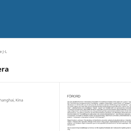
e J-L
era
hanghai, Kina