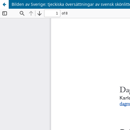
Bilden av Sverige: tjeckiska översättningar av svensk skönlitt