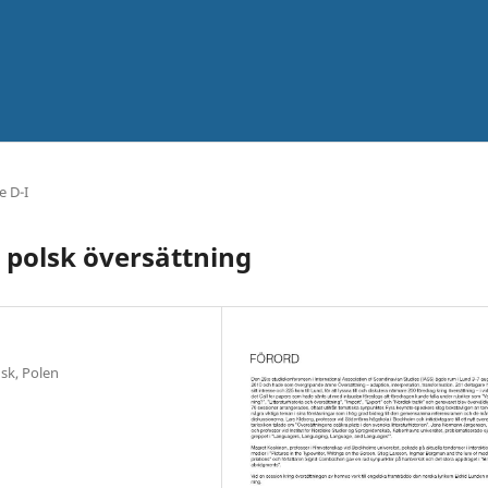
e D-I
i polsk översättning
sk, Polen