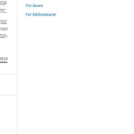
För läsare
För bibliotekarier