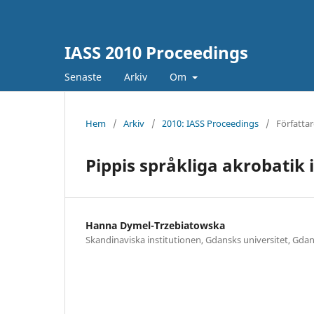
IASS 2010 Proceedings
Senaste
Arkiv
Om
Hem
/
Arkiv
/
2010: IASS Proceedings
/
Författar
Pippis språkliga akrobatik 
Hanna Dymel-Trzebiatowska
Skandinaviska institutionen, Gdansks universitet, Gdan